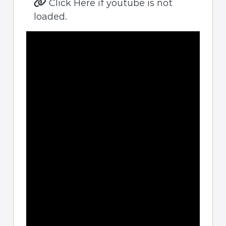
Click Here if youtube is not
loaded.