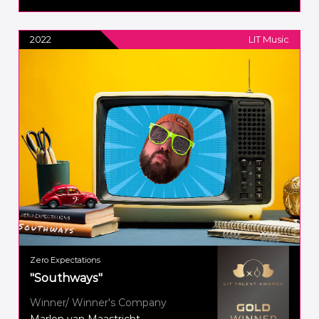
2022
LIT Music
Zero Expectations
"Southways"
Winner/ Winner's Company
Marlon van Maastricht