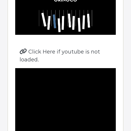
Click Here if youtube is not
loaded.