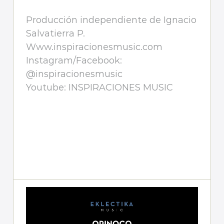
Producción independiente de Ignacio
Salvatierra P.
Www.inspiracionesmusic.com
Instagram/Facebook:
@inspiracionesmusic
Youtube: INSPIRACIONES MUSIC