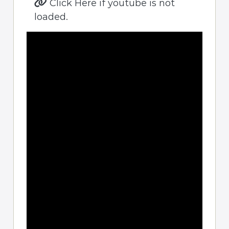
Click Here if youtube is not
loaded.