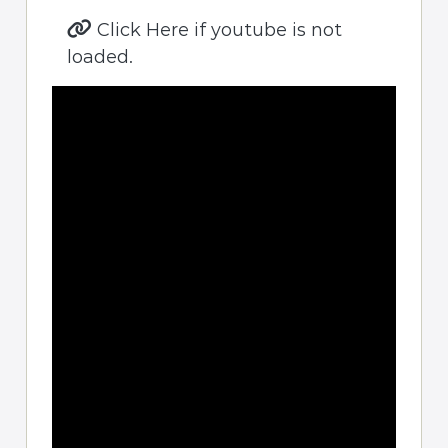
Click Here if youtube is not
loaded.